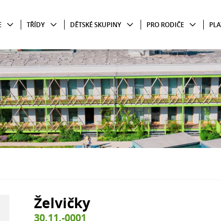
E
TŘÍDY
DĚTSKÉ SKUPINY
PRO RODIČE
PLA
Želvičky
30.11.-0001