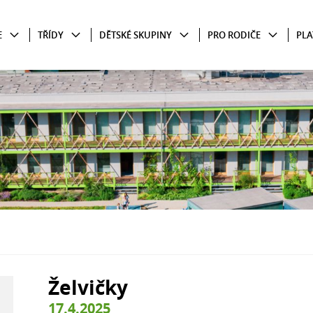
E
TŘÍDY
DĚTSKÉ SKUPINY
PRO RODIČE
PLA
Želvičky
17.4.2025