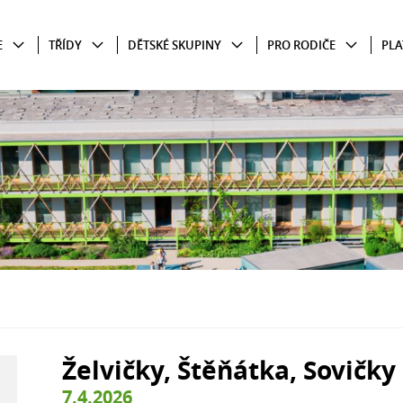
E
TŘÍDY
DĚTSKÉ SKUPINY
PRO RODIČE
PLA
Želvičky, Štěňátka, Sovičky
7.4.2026