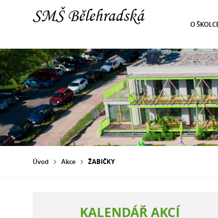
O ŠKOLC
Úvod
Akce
ŽABIČKY
KALENDÁŘ AKCÍ