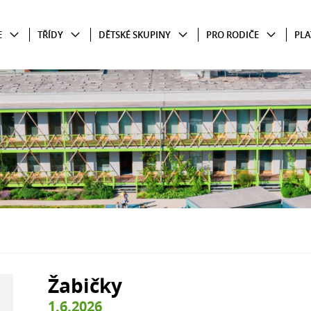
E
TŘÍDY
DĚTSKÉ SKUPINY
PRO RODIČE
PLA
Žabičky
1.6.2026