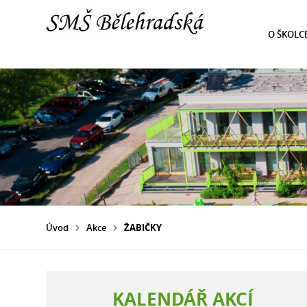
O ŠKOLC
Úvod
Akce
ŽABIČKY
KALENDÁŘ AKCÍ