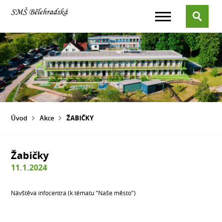
Úvod
Akce
ŽABIČKY
Žabičky
11.1.2024
Návštěva infocentra (k tématu "Naše město")