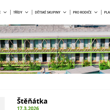
E
TŘÍDY
DĚTSKÉ SKUPINY
PRO RODIČE
PLA
Štěňátka
17.3.2026