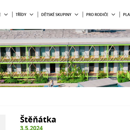
E
TŘÍDY
DĚTSKÉ SKUPINY
PRO RODIČE
PLA
Štěňátka
3.5.2024