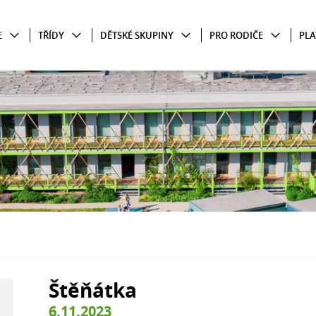
E
TŘÍDY
DĚTSKÉ SKUPINY
PRO RODIČE
PLA
Štěňátka
6.11.2023