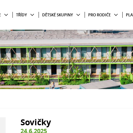
E
TŘÍDY
DĚTSKÉ SKUPINY
PRO RODIČE
PLA
Sovičky
24.6.2025