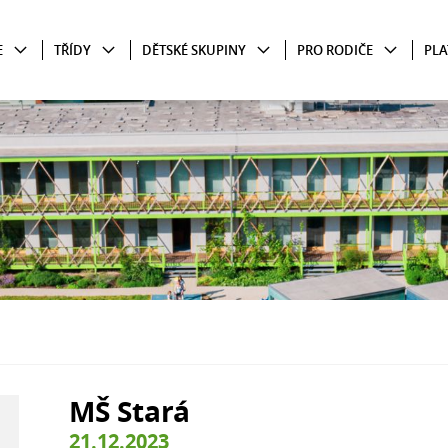
E
TŘÍDY
DĚTSKÉ SKUPINY
PRO RODIČE
PLA
MŠ Stará
21.12.2023