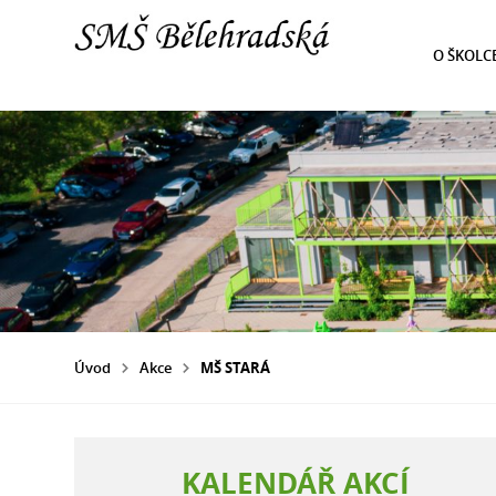
O ŠKOLC
Úvod
Akce
MŠ STARÁ
KALENDÁŘ AKCÍ