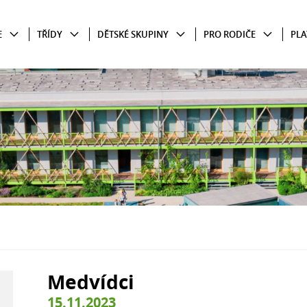
E
TŘÍDY
DĚTSKÉ SKUPINY
PRO RODIČE
PLA
Medvídci
15.11.2023